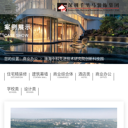
案例展示
CASE SHOW
您的位置：
商业办公
珠海中科先进技术研究院创新科技园
住宅精装修
建筑幕墙
商业综合体
酒店类
商业办公
DECORATION
CURTAIN WALL
COMMERCE
HOTEL
OFFICE
学校类
设计类
SCHOOL
DESIGN