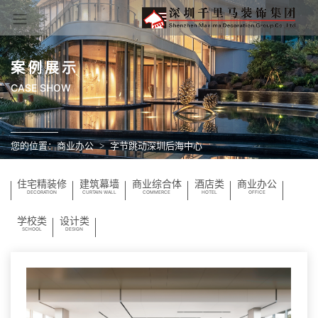
案例展示
CASE SHOW
您的位置：
商业办公
字节跳动深圳后海中心
住宅精装修
建筑幕墙
商业综合体
酒店类
商业办公
DECORATION
CURTAIN WALL
COMMERCE
HOTEL
OFFICE
学校类
设计类
SCHOOL
DESIGN