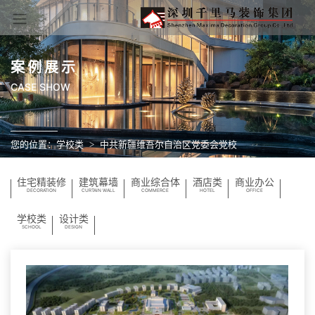
案例展示
CASE SHOW
您的位置：
学校类
中共新疆维吾尔自治区党委会党校
住宅精装修
建筑幕墙
商业综合体
酒店类
商业办公
DECORATION
CURTAIN WALL
COMMERCE
HOTEL
OFFICE
学校类
设计类
SCHOOL
DESIGN