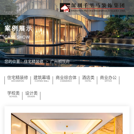
案例展示
CASE SHOW
您的位置：
住宅精装修
广州桐悦府
住宅精装修
建筑幕墙
商业综合体
酒店类
商业办公
DECORATION
CURTAIN WALL
COMMERCE
HOTEL
OFFICE
学校类
设计类
SCHOOL
DESIGN