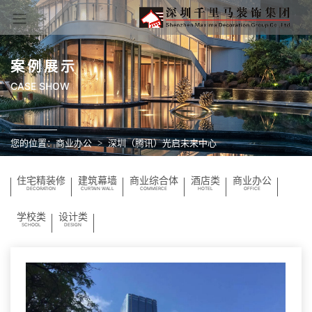
案例展示
CASE SHOW
您的位置：
商业办公
深圳（腾讯）光启未来中心
住宅精装修
建筑幕墙
商业综合体
酒店类
商业办公
DECORATION
CURTAIN WALL
COMMERCE
HOTEL
OFFICE
学校类
设计类
SCHOOL
DESIGN